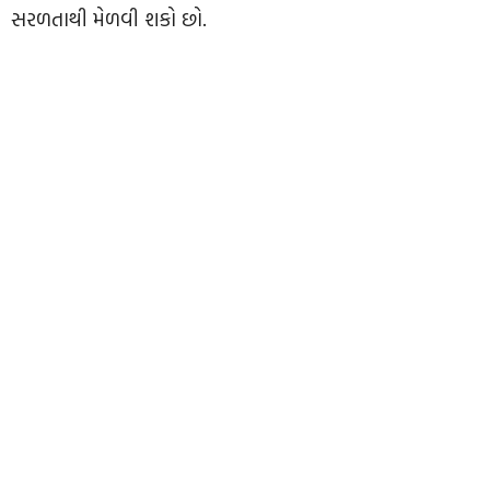
સરળતાથી મેળવી શકો છો.