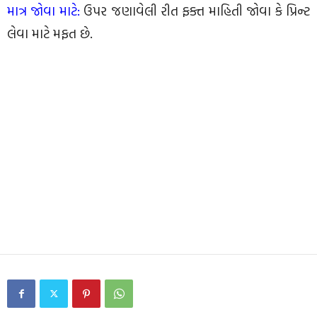
માત્ર જોવા માટે:
ઉપર જણાવેલી રીત ફક્ત માહિતી જોવા કે પ્રિન્ટ
લેવા માટે મફત છે.