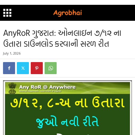
AnyRoR ગુજરાત: ઓનલાઇન ૭/૧૨ ના
ઉતારા ડાઉનલોડ કરવાની સરળ રીત
July 1, 2026