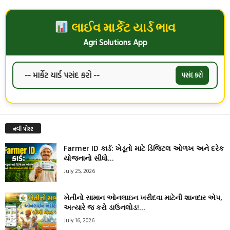
લાઈવ માર્કેટ યાર્ડ ભાવ
Agri Solutions App
પસંદ કરો
નવી પોસ્ટ
Farmer ID કાર્ડ: ખેડૂતો માટે ડિજિટલ ઓળખ અને દરેક
યોજનાનો સીધો...
July 25, 2026
ખેતીનો સામાન ઓનલાઇન ખરીદવા માટેની શાનદાર એપ,
અત્યારે જ કરો ડાઉનલોડ!...
July 16, 2026