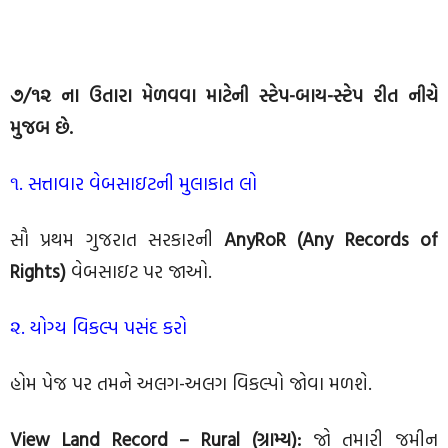
૭/૧૨ ના ઉતારા મેળવવા માટેની સ્ટેપ-બાય-સ્ટેપ રીત નીચે
મુજબ છે.
૧. સત્તાવાર વેબસાઇટની મુલાકાત લો
સૌ પ્રથમ ગુજરાત સરકારની
AnyRoR (Any Records of
Rights)
વેબસાઇટ પર જાઓ.
૨. યોગ્ય વિકલ્પ પસંદ કરો
હોમ પેજ પર તમને અલગ-અલગ વિકલ્પો જોવા મળશે.
View Land Record – Rural (ગ્રામ્ય):
જો તમારી જમીન