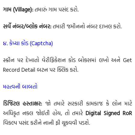
ગામ (Village):
તમારું ગામ પસંદ કરો.
સર્વે નંબર/બ્લોક નંબર:
તમારી જમીનનો નંબર દાખલ કરો.
૪. કેપ્ચા કોડ (Captcha)
સ્ક્રીન પર દેખાતો વેરીફિકેશન કોડ બોક્સમાં લખો અને Get
Record Detail બટન પર ક્લિક કરો.
મહત્વની બાબતો
ડિજિટલ હસ્તાક્ષર:
જો તમારે સરકારી કામકાજ કે લોન માટે
અધિકૃત નકલ જોઈતી હોય, તો તમારે
Digital Signed RoR
વિકલ્પ પસંદ કરીને નાની ફી ચૂકવવી પડશે.