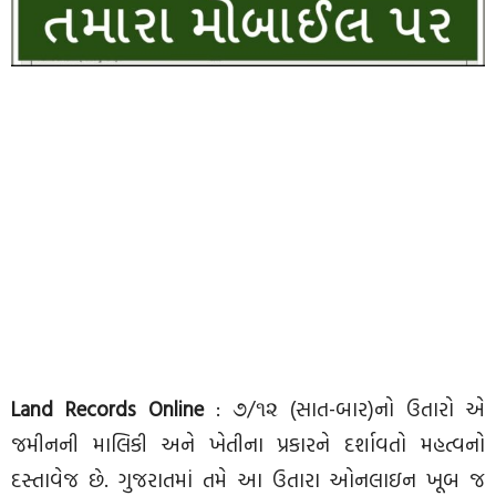
Land Records Online
: ૭/૧૨ (સાત-બાર)નો ઉતારો એ
જમીનની માલિકી અને ખેતીના પ્રકારને દર્શાવતો મહત્વનો
દસ્તાવેજ છે. ગુજરાતમાં તમે આ ઉતારા ઓનલાઇન ખૂબ જ