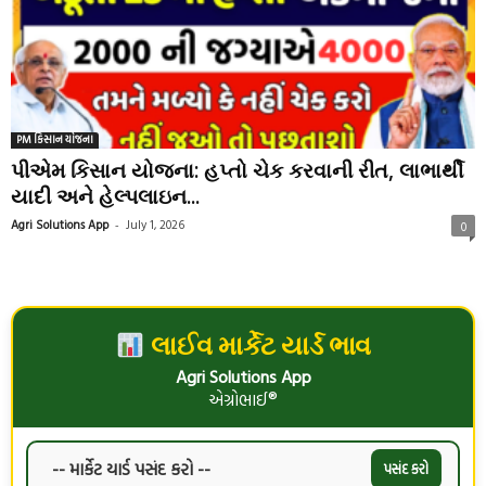
PM કિસાન યોજના
પીએમ કિસાન યોજના: હપ્તો ચેક કરવાની રીત, લાભાર્થી
યાદી અને હેલ્પલાઇન...
Agri Solutions App
-
July 1, 2026
0
લાઈવ માર્કેટ યાર્ડ ભાવ
Agri Solutions App
એગ્રોભાઈ®
પસંદ કરો