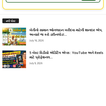
નવી પોસ્ટ
ખેતીનો સામાન ઓનલાઇન ખરીદવા માટેની શાનદાર એપ,
અત્યારે જ કરો ડાઉનલોડ!...
July 16, 2026
5 બેસ્ટ વિડીયો એડિટિંગ એપ્સ : YouTube અને Reels
માટે પ્રોફેશનલ...
July 9, 2026