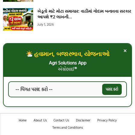
ખેડૂતો માટે મોટા સમાચાર: વાડીમાં ગોદામ બનાવવા સરકાર
આપશે ₹2 લાખની...
July 1, 2026
×
હવામાન, બજારભાવ, યોજનાઓ
Agri Solutions App
એગ્રોભાઈ®
પસંદ કરો
Home
About Us
Contact Us
Disclaimer
Privacy Policy
Terms and Conditions