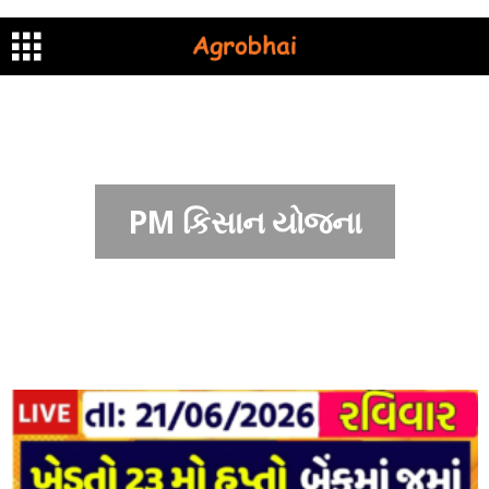
PM કિસાન યોજના