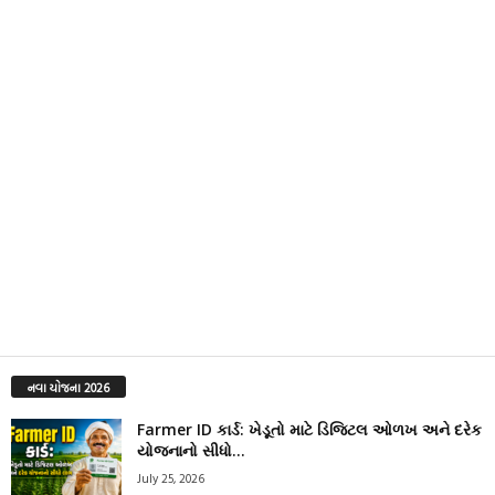
નવા યોજના 2026
Farmer ID કાર્ડ: ખેડૂતો માટે ડિજિટલ ઓળખ અને દરેક
યોજનાનો સીધો...
July 25, 2026