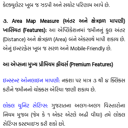
કેલ્ક્યુલેટર ખૂબ જ ઝડપી અને સચોટ પરિણામ આપે છે.
૩. Area Map Measure (અંતર અને ક્ષેત્રફળ માપણી)
ખાસિયત (Features):
આ એપ્લિકેશનમાં જમીનનું કુલ અંતર
(Distance) અને ક્ષેત્રફળ (Area) બંને એકસાથે માપી શકાય છે.
એનું ઇન્ટરફેસ ખૂબ જ સરળ અને Mobile-Friendly છે.
આ એપ્સના મુખ્ય પ્રીમિયમ ફીચર્સ (Premium Features)
ઇન્સ્ટન્ટ ઓનલાઇન માપણી:
નકશા પર માત્ર ૩ થી ૪ ક્લિક્સ
કરીને જમીનનો ચોક્કસ એરિયા જાણી શકાય છે.
લોકલ યુનિટ સેટિંગ્સ:
ગુજરાતના અલગ-અલગ વિસ્તારોના
નિયમ મુજબ (જેમ કે ૧ એકર એટલે અઢી વીઘા) તમે લોકલ
સેટિંગ્સ કસ્ટમાઇઝ કરી શકો છો.