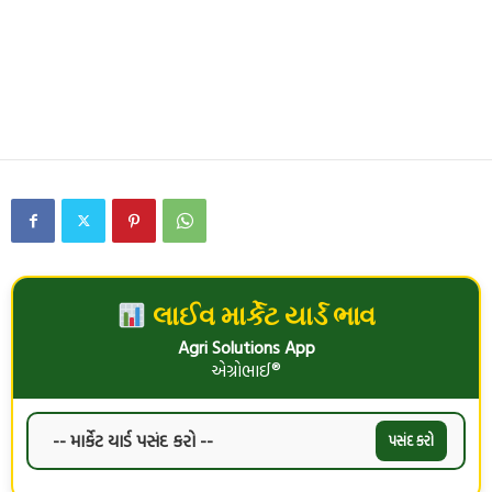
લાઈવ માર્કેટ યાર્ડ ભાવ
Agri Solutions App
એગ્રોભાઈ®
પસંદ કરો