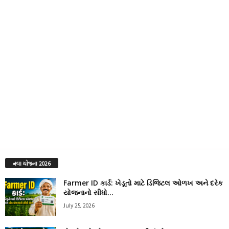
નવા યોજના 2026
Farmer ID કાર્ડ: ખેડૂતો માટે ડિજિટલ ઓળખ અને દરેક
યોજનાનો સીધો...
July 25, 2026