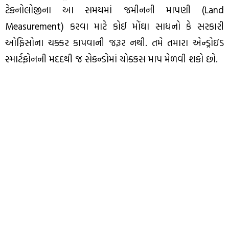
ટેકનોલોજીના આ સમયમાં જમીનની માપણી (Land
Measurement) કરવા માટે કોઈ મોંઘા સાધનો કે સરકારી
ઓફિસોના ચક્કર કાપવાની જરૂર નથી. તમે તમારા એન્ડ્રોઇડ
સ્માર્ટફોનની મદદથી જ સેકન્ડોમાં ચોક્કસ માપ મેળવી શકો છો.