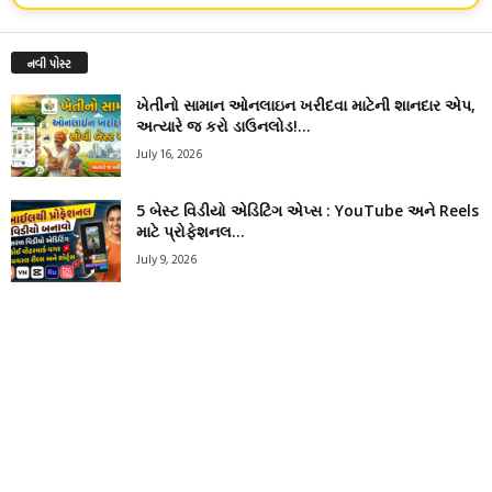
નવી પોસ્ટ
ખેતીનો સામાન ઓનલાઇન ખરીદવા માટેની શાનદાર એપ,
અત્યારે જ કરો ડાઉનલોડ!...
July 16, 2026
5 બેસ્ટ વિડીયો એડિટિંગ એપ્સ : YouTube અને Reels
માટે પ્રોફેશનલ...
July 9, 2026