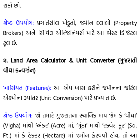
શકો છો.
શ્રેષ્ઠ ઉપયોગ:
પ્રગતિશીલ ખેડૂતો, જમીન દલાલો (Property
Brokers) અને સિવિલ એન્જિનિયર્સ માટે આ બેસ્ટ ડિજિટલ
ટૂલ છે.
૨. Land Area Calculator & Unit Converter (ગુજરાતી
વીઘા કન્વર્ઝન)
ખાસિયત (Features):
આ એપ ખાસ કરીને જમીનના જટિલ
એકમોના રૂપાંતર (Unit Conversion) માટે પ્રખ્યાત છે.
શ્રેષ્ઠ ઉપયોગ:
જો તમારે ગુજરાતના સ્થાનિક માપ જેમ કે ‘વીઘા’
(Vigha) માંથી ‘એકર’ (Acre) માં, ‘ગુંઠા’ માંથી ‘સ્ક્વેર ફૂટ’ (Sq.
Ft.) માં કે હેક્ટર (Hectare) માં જમીન ફેરવવી હોય, તો આ