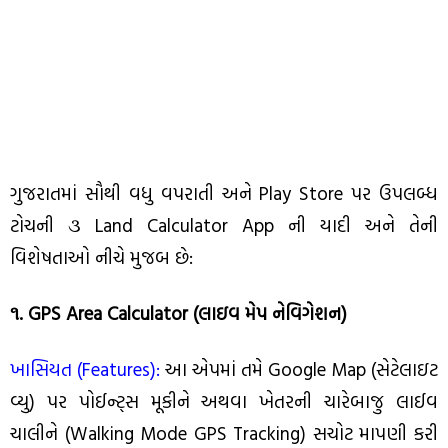
ગુજરાતમાં સૌથી વધુ વપરાતી અને Play Store પર ઉપલબ્ધ
ટોચની ૩ Land Calculator App ની યાદી અને તેની
વિશેષતાઓ નીચે મુજબ છે:
૧. GPS Area Calculator (લાઇવ મેપ નેવિગેશન)
ખાસિયત (Features):
આ એપમાં તમે Google Map (સેટેલાઇટ
વ્યુ) પર પોઈન્ટ્સ મૂકીને અથવા ખેતરની ચારેબાજુ લાઈવ
ચાલીને (Walking Mode GPS Tracking) સચોટ માપણી કરી