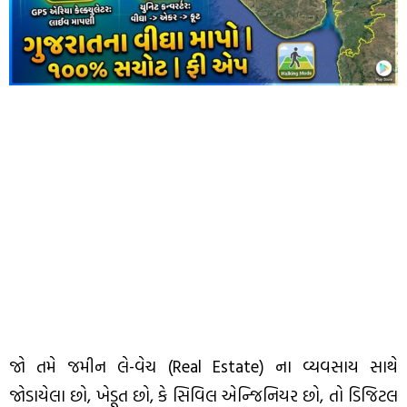
જો તમે જમીન લે-વેચ (Real Estate) ના વ્યવસાય સાથે
જોડાયેલા છો, ખેડૂત છો, કે સિવિલ એન્જિનિયર છો, તો ડિજિટલ