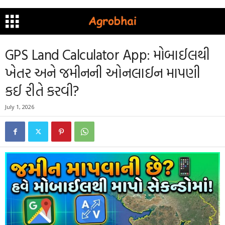
GPS Land Calculator App: મોબાઈલથી
ખેતર અને જમીનની ઓનલાઈન માપણી
કઈ રીતે કરવી?
July 1, 2026