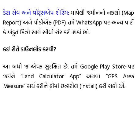
ડેટા સેવ અને વૉટ્સએપ શેરિંગ:
માપેલી જમીનનો નકશો (Map
Report) અને પીડીએફ (PDF) તમે WhatsApp પર અન્ય પાર્ટી
કે ખેડૂત મિત્રો સાથે સીધો શેર કરી શકો છો.
કઈ રીતે ડાઉનલોડ કરવી?
આ બધી જ એપ્સ સુરક્ષિત છે. તમે Google Play Store પર
જઈને “Land Calculator App” અથવા “GPS Area
Measure” સર્ચ કરીને ફ્રીમાં ઇન્સ્ટોલ (Install) કરી શકો છો.